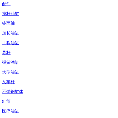
配件
拉杆油缸
镜面轴
加长油缸
工程油缸
导杆
弹簧油缸
大型油缸
叉车杆
不锈钢缸体
缸筒
医疗油缸