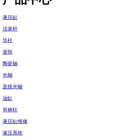
液压缸
活塞杆
导柱
滚筒
陶瓷轴
光轴
直线光轴
油缸
哥林柱
液压缸维修
液压系统