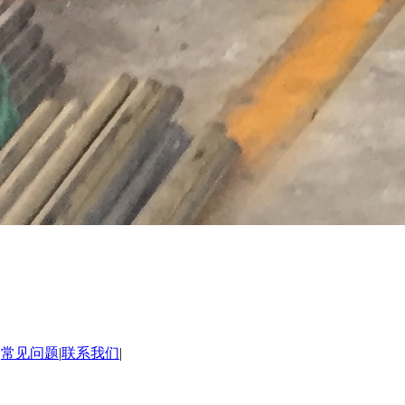
|
常见问题
|
联系我们
|