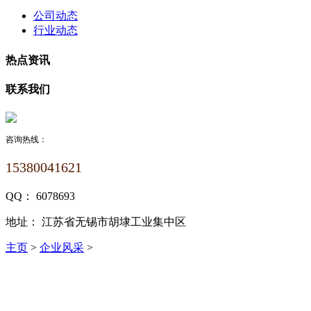
公司动态
行业动态
热点资讯
联系我们
咨询热线：
15380041621
QQ：
6078693
地址：
江苏省无锡市胡埭工业集中区
主页
>
企业风采
>