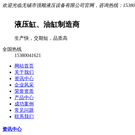
欢迎光临无锡市强顺液压设备有限公司官网，咨询热线：1538004
液压缸、油缸制造商
生产快，交期短，品质高
全国热线
15380041621
网站首页
关于我们
资讯中心
企业风采
荣誉资质
产品中心
成功案例
常见问题
联系我们
资讯中心