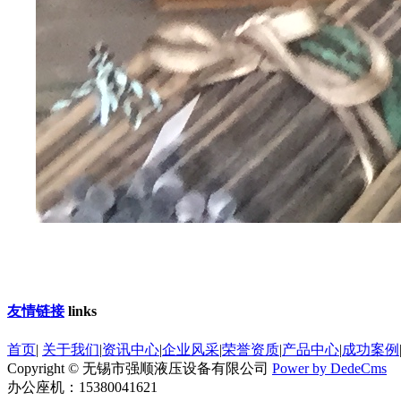
友情链接
links
首页
|
关于我们
|
资讯中心
|
企业风采
|
荣誉资质
|
产品中心
|
成功案例
Copyright © 无锡市强顺液压设备有限公司
Power by DedeCms
办公座机：15380041621